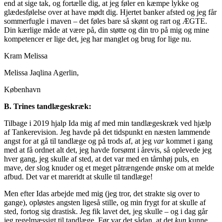
end at sige tak, og fortælle dig, at jeg føler en kæmpe lykke og
glædesfølelse over at have mødt dig. Hjertet banker afsted og jeg får
sommerfugle i maven – det føles bare så skønt og rart og ÆGTE.
Din kærlige måde at være på, din støtte og din tro på mig og mine
kompetencer er lige det, jeg har manglet og brug for lige nu.
Kram Melissa
Melissa Jaqlina Agerlin,
København
B. Trines tandlægeskræk:
Tilbage i 2019 hjalp Ida mig af med min tandlægeskræk ved hjælp
af Tankerevision. Jeg havde på det tidspunkt en næsten lammende
angst for at gå til tandlæge og på trods af, at jeg
var
kommet i gang
med at få ordnet alt det, jeg havde forsømt i årevis, så oplevede jeg
hver gang, jeg skulle af sted, at det var med en tårnhøj puls, en
mave, der slog knuder og et meget påtrængende ønske om at melde
afbud. Det var et mareridt at skulle til tandlæge!
Men efter Idas arbejde med mig (jeg tror, det strakte sig over to
gange), opløstes angsten ligeså stille, og min frygt for at skulle af
sted, fortog sig drastisk. Jeg fik lavet det, jeg skulle – og i dag går
jeg regelmæssigt til tandlæge. Før var det sådan, at det
kun
kunne