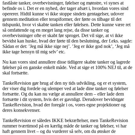
fastlåste tanker, overbevisninger, følelser og mønstre, vi synes at
befinde os i. Det er en nyhed, der tager afsæt i, hvordan vores sind
opererer. Hidtil kunne vi ikke stoppe sindets gentagelser, udover
gennem meditation eller terapiformer, der førte os tilbage til det
tidspunkt, hvor vi skabte tanken eller følelsen. Dette kunne være ret
så omfattende og en meget lang rejse, da disse tanker og
overbevisninger ofte er skabt før sproget. Det vil sige, at vi ikke
bevidst kan huske, hvad der førte til den beslutning, der f.eks. sagde:
Sådan er det: ’Jeg må ikke sige nej’. ’Jeg er ikke god nok’, ‘Jeg må
ikke tage hensyn til mig selv’ etc.
Nu kan vores sind annullere disse tidligere skabte tanker og lagrede
følelser på en ganske enkelt måde. Ved at sige et 100% NEJ til, at de
skal fortsætte.
TankeRevision gør brug af den ny tids udvikling, og er et system,
der viser dig fordele og ulemper ved at lade dine tanker og følelser
fortsætte. Og du kan nu vælge at annullere dem – eller lade dem
fortsætte i dit system, hvis det er gavnligt. Derudover bevidstgør
TankeRevision, hvad der foregår i os, vores egne projektioner og
deres konsekvenser.
TankeRevision er således IKKE bekræftelser, men TankeRevision
rummer tværtimod på en kærlig måde de tanker og følelser, vi har
haft gennem livet – og du vurderer så selv, om du ønsker de