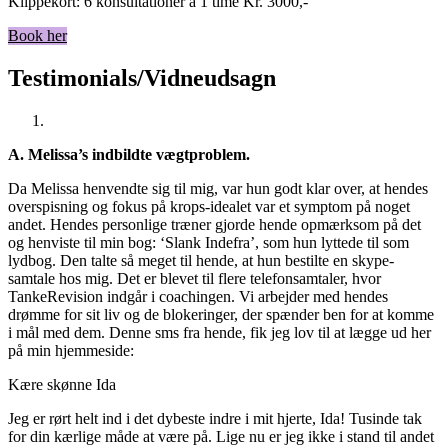
Klippekort: 6 konsultationer á 1 time Kr. 3000,-
Book her
Testimonials/Vidneudsagn
A. Melissa’s indbildte vægtproblem.
Da Melissa henvendte sig til mig, var hun godt klar over, at hendes
overspisning og fokus på krops-idealet var et symptom på noget
andet. Hendes personlige træner gjorde hende opmærksom på det
og henviste til min bog: ‘Slank Indefra’, som hun lyttede til som
lydbog. Den talte så meget til hende, at hun bestilte en skype-
samtale hos mig. Det er blevet til flere telefonsamtaler, hvor
TankeRevision indgår i coachingen. Vi arbejder med hendes
drømme for sit liv og de blokeringer, der spænder ben for at komme
i mål med dem. Denne sms fra hende, fik jeg lov til at lægge ud her
på min hjemmeside:
Kære skønne Ida
Jeg er rørt helt ind i det dybeste indre i mit hjerte, Ida! Tusinde tak
for din kærlige måde at være på. Lige nu er jeg ikke i stand til andet